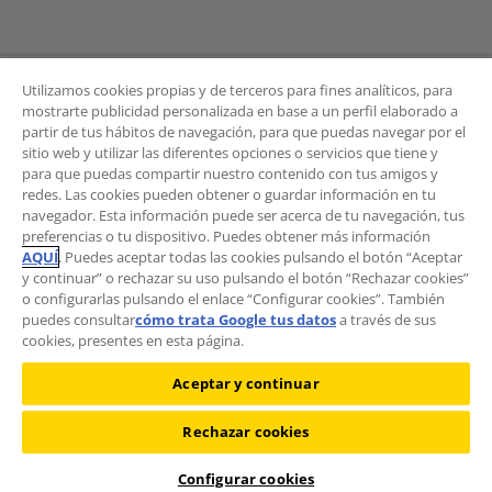
Utilizamos cookies propias y de terceros para fines analíticos, para
mostrarte publicidad personalizada en base a un perfil elaborado a
Pide cita previa
partir de tus hábitos de navegación, para que puedas navegar por el
sitio web y utilizar las diferentes opciones o servicios que tiene y
Tel. 938 84 46 46
para que puedas compartir nuestro contenido con tus amigos y
redes. Las cookies pueden obtener o guardar información en tu
C/ Doctor Trueta, 107, 08005 Barcelona
navegador. Esta información puede ser acerca de tu navegación, tus
preferencias o tu dispositivo. Puedes obtener más información
Horario de agosto
: Lun. a Vi. de 8 h a 17 h
AQUÍ
. Puedes aceptar todas las cookies pulsando el botón “Aceptar
y continuar” o rechazar su uso pulsando el botón “Rechazar cookies”
o configurarlas pulsando el enlace “Configurar cookies”. También
puedes consultar
cómo trata Google tus datos
a través de sus
cookies, presentes en esta página.
Aceptar y continuar
Rechazar cookies
©2026 RACC Mobility Club |
Condiciones de uso y Política de
privacidad
|
Política de cookies
|
Protección de datos
Configurar cookies